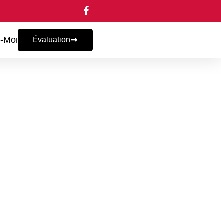
z-Moi
Évaluation