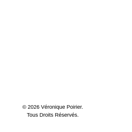
© 2026 Véronique Poirier.
Tous Droits Réservés.